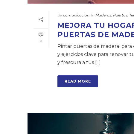
By
comunicacion
In
Maderas
,
Puertas
,
Te
MEJORA TU HOGAR
PUERTAS DE MAD
0
Pintar puertas de madera para 
y ejercicios clave para renovar
y frescura a tus [...]
READ MORE