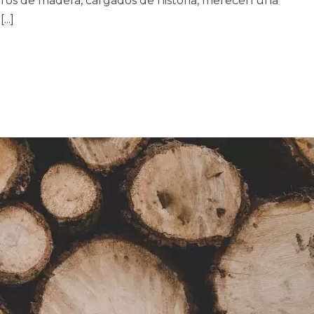
oros de madera, cargados de historia, merecen una
..]